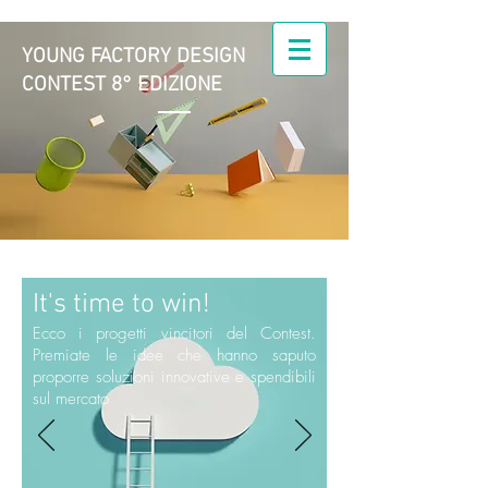
YOUNG FACTORY DESIGN
CONTEST 8° EDIZIONE
Young Factory Design |
il Design nell'azienda
manifatturiera
It's time to win!
Ecco i progetti vincitori del Contest.
Premiate le idee che hanno saputo
proporre soluzioni innovative e spendibili
sul mercato