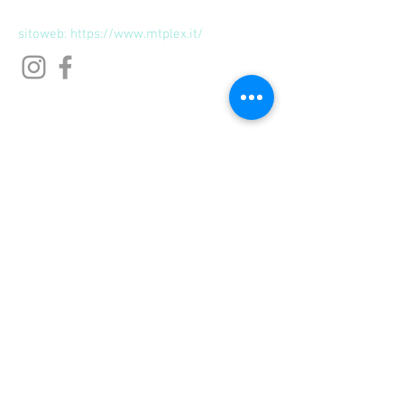
mail:
info@mtplex.it
sitoweb:
https://www.mtplex.it/
Macchine e tecnologia
Laser a controllo numerico, squadratrici
verticale e orizzontale, tornio, fresa a controllo
numerico, piegatrci con resistenze al quarzo,
forno per termoformature.
Materiale
Metacrilato (plexiglass) - Plocarbonato - PVC
(forex)