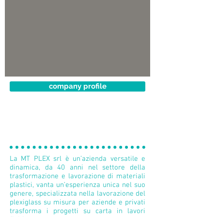
company profile
MT Plex
La MT PLEX srl è un’azienda versatile e
dinamica, da 40 anni nel settore della
trasformazione e lavorazione di materiali
plastici, vanta un’esperienza unica nel suo
genere, specializzata nella lavorazione del
plexiglass su misura per aziende e privati
trasforma i progetti su carta in lavori