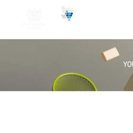
Young Factory Design |
il Design nell'azienda manifat
YO