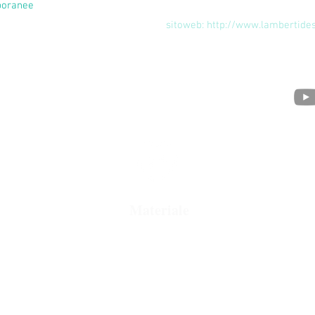
poranee
.
sitoweb: http://www.lambertides
Materiale
 CNC
Metalli: acciaio inox; acciaio al
I
mag
carbonio; acciaio corten; ottone;
bronzo; rame; alluminio
Formati lastre: 2000 × 1000 mm;
ra;
2500 × 1250 mm; 3000 × 1500 mm;
4000 × 2000 mm