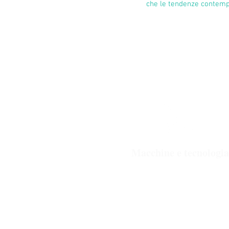
che le tendenze contem
Macchine e tecnologia
Taglio lamiera: cesoiatura; taglio
waterjet; taglio laser a fibra
Taglio tubolari: taglio laser tube;
taglio con seghe a nastro
Piegatura lamiera: pressopiegatu
calandratura