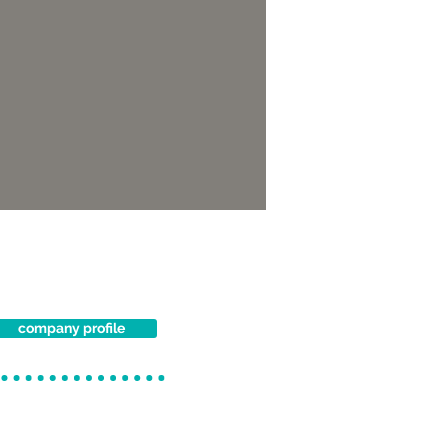
company profile
l'offerta di Lamberti
ttiva. L'azienda è in
ni personalizzate, curate