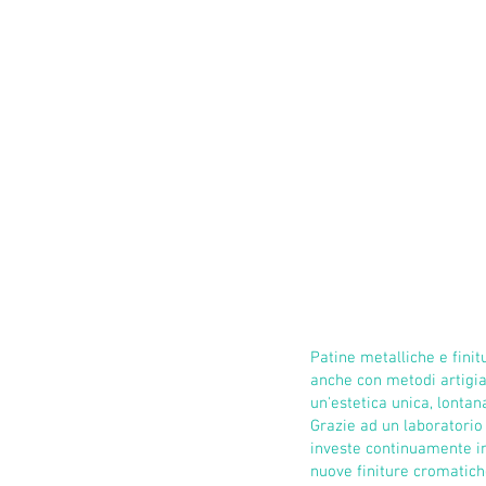
architetti e interior des
tecnologiche, l'azienda s
suoi prodotti metallici art
Specializzati nella lavoraz
(acciaio inox, corten, fer
artigiani eseguono magis
le fasi della produzione,
all'applicazione di finitu
La storia di Lamberti Des
patrimonio culturale del t
lavorazione dei metalli si
artigianali. L'azienda si
attenzione ai dettagli e p
innovative, anche attrav
numerico.
Patine metalliche e finit
anche con metodi artigia
un'estetica unica, lontan
Grazie ad un laboratorio
investe continuamente in
nuove finiture cromatiche