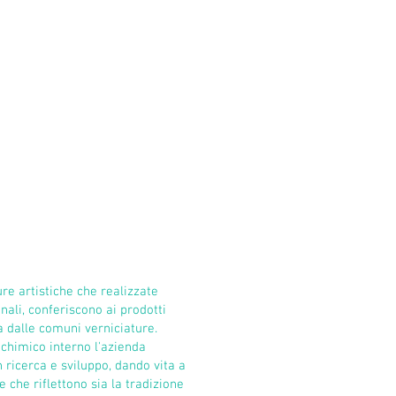
igner e a innovazioni
da maestri artigiani, sia soluzion
i è presto fatta conoscere per i
all'utilizzo di tecnologie avanzat
igianali di alta qualità.
controllo numerico e robotico.
ione di tutti i tipi di metalli
Un esempio emblematico della s
ro, ottone, rame e alluminio), gli
rappresentato dalla serie di mobi
tralmente ogni progetto in tutte
su Artemest e presso alcuni riven
 dalla lucidatura e saldatura
Per quanto riguarda l’ambiente,
re personalizzate.
di un proprio impianto fotovolta
ign si intreccia con il
energia elettrica, di stalli per la 
erritorio, dove l'arte della
elettrici, di un impianto di fitod
 unisce alle tradizioni
naturalmente, del riciclo delle m
 distingue per la meticolosa
nuova sede ospita inoltre un'are
er l'utilizzo di tecniche
prototipazione, dove le collabora
erso macchinari a controllo
designer portano a soluzioni inn
internazionali. Questo impegno p
ure artistiche che realizzate
sostenibilità rappresenta il cuor
nali, conferiscono ai prodotti
pronta a continuare a crescere 
a dalle comuni verniciature.
 chimico interno l'azienda
Contatti Referente Progetto:
Maria Lamberti
 ricerca e sviluppo, dando vita a
mail
maria@lambertidesign.it
 che riflettono sia la tradizione