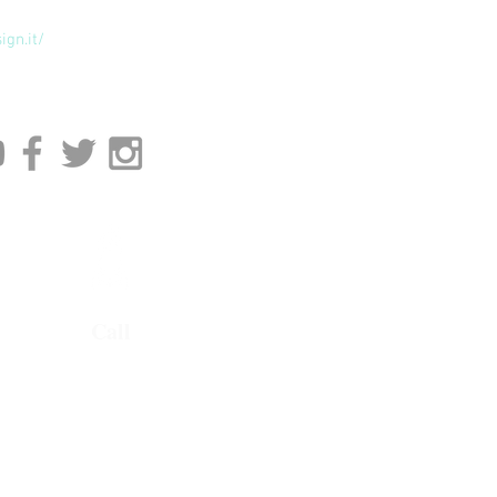
ign.it/
Call
l ns obiettivo è quello di valorizzare
giormente le ns finiture metalliche e
i sui campi di applicazioni. Es.
pannellature, rivestimenti, separé