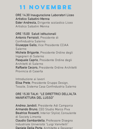
11 novembre
ORE 14.30 Inaugurazione Laboratori Liceo
Artistico Sabatini-Menna
Ester Andreola,
Dirigente scolastico Liceo
Artistico Sabatini Menna
ORE 15.00 Saluti istituzionali
Antonio Ferraioli
, Presidente di
Confindustria Salerno
Giuseppe Gallo,
Vice Presidente CCIAA
Salerno
Michele Brigante
, Presidente Ordine degli
Ingegneri di Salerno
Pasquale Caprio
, Presidente Ordine degli
Architetti di Salerno
Raffaele Cecoro,
Presidente Ordine Architetti
Provincia di Caserta
Introduzione ai lavori
Elisa Prete
, Presidente Gruppo Design,
Tessile, Sistema Casa Confindustria Salerno
ORE 15.30 TALK: “LE DIRETTRICI DELL'ALTA
MANIFATTURA DEL LUSSO”
Andrea Jandoli
, Presidente Adi Campania
Armando Bruno
, CEO Studio Marco Piva
Beatrice Rossetti
, Interior Stylist, Consulente
di Society Limonta
Claudio Gambardella
, Professore Disegno
Industriale Università “Luigi Vanvitelli”
Daniele Della Porta
, Architetto e Designer