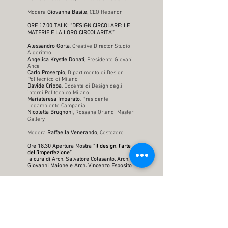
Modera
Giovanna Basile
, CEO Hebanon
ORE 17.00 TALK: “DESIGN CIRCOLARE: LE
MATERIE E LA LORO CIRCOLARITA'”
Alessandro Gorla
, Creative Director Studio
Algoritmo
Angelica Krystle Donati
, Presidente Giovani
Ance
Carlo Proserpio
, Dipartimento di Design
Politecnico di Milano
Davide Crippa
, Docente di Design degli
interni Politecnico Milano
Mariateresa Imparato
, Presidente
Legambiente Campania
Nicoletta Brugnoni
, Rossana Orlandi Master
Gallery
Modera
Raffaella Venerando
, Costozero
Ore 18.30 Apertura Mostra “
Il design, l’arte
dell’imperfezione
”
a cura di Arch. Salvatore Colasanto, Arch.
Giovanni Maione e Arch. Vincenzo Esposito
A margine dell’incontro formativo sarà
inaugurata la mostra, curata dagli architetti
Salvatore Colasanto, Giovanni Maione e
Vincenzo Esposito.
I concept e i prototipi in esposizione
saranno a firma delle aziende del Gruppo
Design, Tessile e Sistema Casa e dei