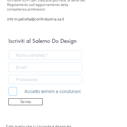
formativi (CFP) per ciascuna giornata, ai sensi del
Regolamento sull’aggiornamento della
competenza professioni.
info
m.pallotta@confindustria.sa.it
Iscriviti al Salerno Do Design
Accetto termini e condizioni
Invia
Tutto quello che ci circonda è disegnato,