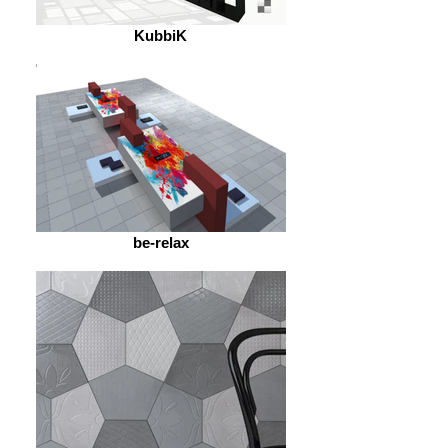
KubbiK
be-relax