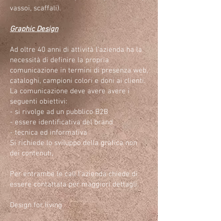
vassoi, scaffali).
Graphic Design
Ad oltre 40 anni di attività l'azienda ha la
necessità di definire la propria
comunicazione in termini di presenza web,
cataloghi, campioni colori e doni ai clienti.
La comunicazione deve avere avere i
seguenti obiettivi:
- si rivolge ad un pubblico B2B
- essere identificativa del brand
- tecnica ed informativa
Si richiede lo sviluppo della grafica non
dei contenuti,
Per entrambe le call l'azienda chiede di
essere contattata per maggiori dettagli.
Design for living