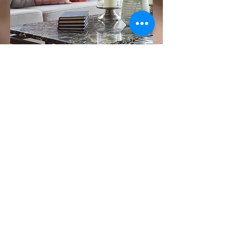
Cianciullo Marmi
Senza obbligo contatto con azienda
Progetti di design per il food rivolti ad
hotel e ristoranti
Registrati