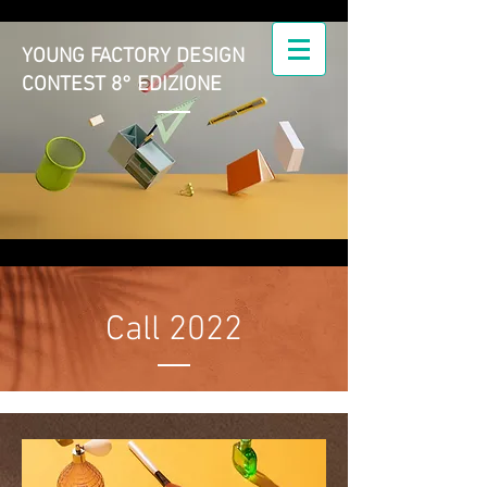
YOUNG FACTORY DESIGN
CONTEST 8° EDIZIONE
Young Factory Design |
il Design nell'azienda
manifatturiera
Call 2022