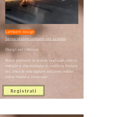
Lamberti design
Senza obbligo contatto con azienda
Design per l'abitare
Nuovi elementi di arredo realizzati solo in
metallo e che mettano in risalto le finiture
(es. linea di vasi oppure soluzioni indoor
come madie e credenze)
Registrati