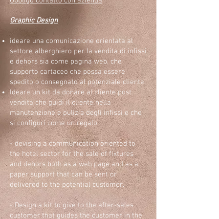
Obbligo contatto con azienda
​Graphic Design
ideare una comunicazione orientata al
settore alberghiero per la vendita di infissi
e dehors sia come pagina web, che
supporto cartaceo che possa essere
spedito o consegnato al potenziale cliente.
Ideare un kit da donare al cliente post
vendita che guidi il cliente nella
manutenzione e pulizia degli infissi e che
si configuri come un regalo
- devising a communication oriented to
the hotel sector for the sale of fixtures
and dehors both as a web page and as a
paper support that can be sent or
delivered to the potential customer.
- Design a kit to give to the after-sales
customer that guides the customer in the