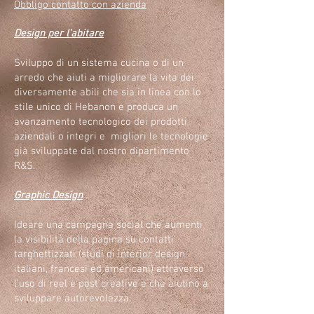
Obbligo contatto con azienda
Design per l’abitare
Sviluppo di un sistema cucina o di un
arredo che aiuti a migliorare la vita dei
diversamente abili che sia in linea con lo
stile unico di Hebanon e produca un
avanzamento tecnologico dei prodotti
aziendali o integri e migliori le tecnologie
già sviluppate dal nostro dipartimento
R&S.
Graphic Design
Ideare una campagna social che aumenti
la visibilità della pagina su contatti
targhettizzati (studi di interior design
italiani, francesi ed americani) attraverso
l’uso di reel e post creative e che aiutino a
sviluppare autorevolezza.