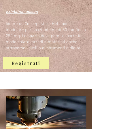
Exhibition design
Ideare un Concept store Hebanon
modulare per spazi minimi di 30 mq fino a
250 mq. Lo spazio deve poter esporre in
modo chiaro arredi e materiali anche
attraverso l’ausilio di strumenti e digitali
Registrati