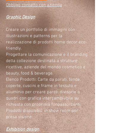
Obbligo contatto con azienda
Graphic Design
Creare un portfolio di immagini con
illustrazioni e patterns per la
realizzazione di prodotti home decor eco-
friendly.
Progettare la comunicazione e il branding
della collezione destinata a strutture
ricettive, aziende del mondo cosmetico e
beauty, food & beverage.
Elenco Prodotti: Carte da parati, tende,
coperte, cuscini e frame in tessuto e
alluminio per creare pareti divisorie o
quadri con grafica intercambiabile su
richiesta con proprietà fonoassorbenti.
Prodotti disponibili in show room per
presa visione.
Exhibition design