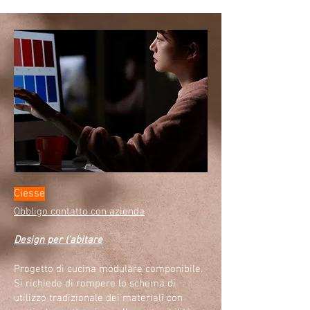
Ciesse
Obbligo contatto con azienda
Design per l’abitare
Progetto di cucina modulare componibile.
Si richiede di rompere lo schema di
utilizzo tradizionale dei materiali con