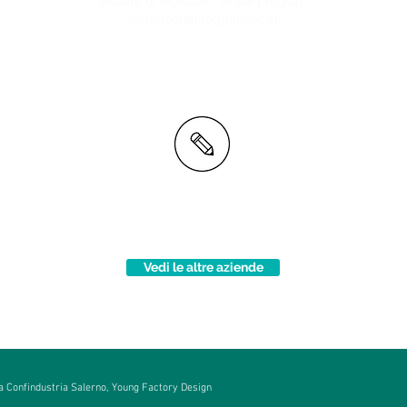
ni
Tessere di mosaico , smalti pregiati ,
semilavorati (oggettistica)
Riv
partecipa con questa azienda
Vedi le altre aziende
 Confindustria Salerno, Young Factory Design