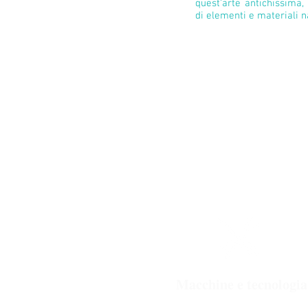
quest'arte antichissima,
di elementi e materiali na
Realizzazione di pavim
artistici e complementi
come il marmo, la ceram
pietra lavica. Opus mos
nella realizzazione di 
lavorazione quella t
tramandata da vecchi mae
Macchine e tecnologia