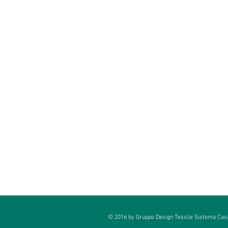
Forni, macchine da taglio , scalpelli
© 2016 by Gruppo Design Tessile Sistema Casa