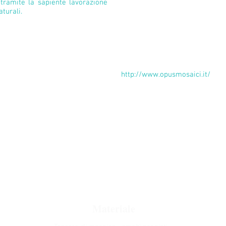
decorative e funzionali di
 tramite la sapiente lavorazione
Completano e integrano l
turali.
l’oggettistica in ceramica decor
enti e, rivestimenti, pannelli
Contatti Referente Progetto:
 d’arredo in materiali pregiati
Speranza Di Domenico
ica, il cotto artigianale e la
mail
speranza@opusmosaici.it
aici è un'azienda specializzata
mosaici artistici usando per la
http://www.opusmosaici.it/
ecnica manuale tradizionale
stri scalpellini.
Materiale