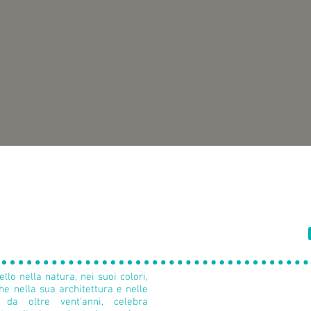
aici
Offriamo soluzioni per paviment
llo nella natura, nei suoi colori,
da interno che da esterno
e nella sua architettura e nelle
personalizzati capaci di ac
 da oltre vent'anni, celebra