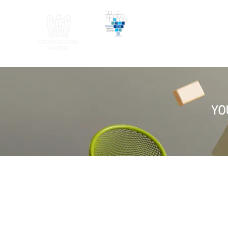
Young Factory Design |
il Design nell'azienda manifat
YO