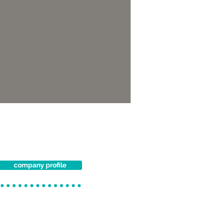
company profile
azioni e rivestimenti sia
, proponendo progetti
contentare le esigenze