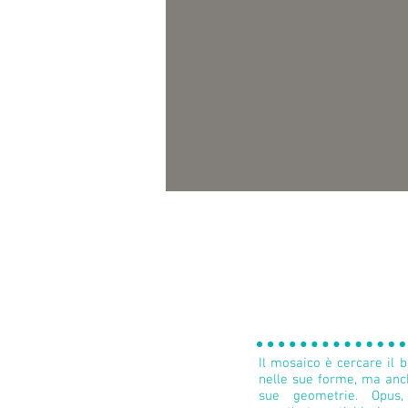
Opus Mos
Il mosaico è cercare il be
nelle sue forme, ma anch
sue geometrie. Opus,