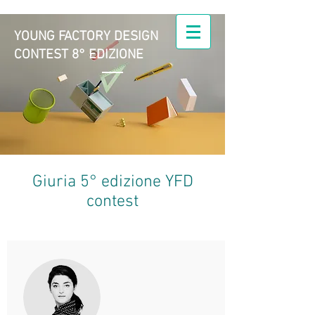
YOUNG FACTORY DESIGN
CONTEST 8° EDIZIONE
Young Factory Design |
il Design nell'azienda
manifatturiera
Giuria 5° edizione YFD
contest
Obbligo contatto con azienda